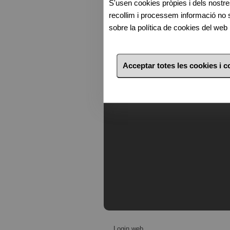
S'usen cookies pròpies i dels nostre
recollim i processem informació no
sobre la política de cookies del web 
Vols comprar?
Búsquedes Freqüents
Acceptar totes les cookies i 
Propietats A Puigcerdà
Propietats A Creixell
Login web