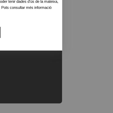
oder tenir dades d'ús de la mateixa,
. Pots consultar més informació
ls comprar?
Propietats A Ger