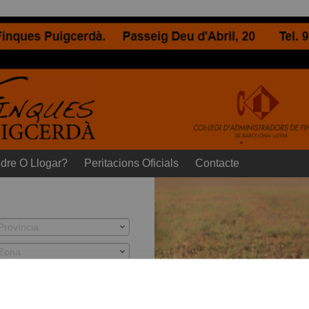
dre O Llogar?
Peritacions Oficials
Contacte
Província
Zona
dorm min
sup mín
＋
Cercar