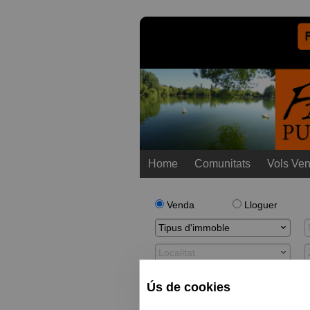
Home
Comunitats
Vols Ven
Venda
Lloguer
Tipus d'immoble
Localitat
Preu mín
Preu màx
Ús de cookies