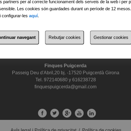
s partners per al correcte funcionament dels serveis de la web i per p
 sensible. Les cookies són guardades durant un període de 12 mesos
i configurar-les
aquí
.
Vols comprar?
Vo
continuar navegant
Rebutjar cookies
Gestionar cookies
Propietats A Err
Propietats A Bagà
Propietats A Ur
Finques Puigcerda
Passeig Deu d'Abril,20 bj. -17520 Puigcerdà Girona
Tel. 972140680 y 616238728
finquespuigcerda@gmail.com
Avís legal i Política de privacitat
/
Política de cookies